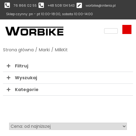
76 866 02 55
+48 508 134 543
worbike@interia.pl
Sklep czynny: pn - pt 10:00-18:00, sobota 10:00-14:00
Strona główna
/
Marki
/
MilkKit
Filtruj
Wyszukaj
Kategorie
Sort Products