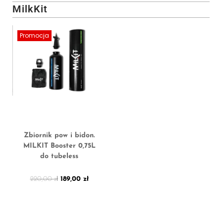
MilkKit
Promocja
Zbiornik pow i bidon.
MILKIT Booster 0,75L
do tubeless
220,00
zł
189,00
zł