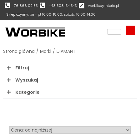
76 866 02 55
+48 508 134 543
worbike@interia.pl
Sklep czynny: pn - pt 10:00-18:00, sobota 10:00-14:00
Strona główna
/
Marki
/
DIAMANT
Filtruj
Wyszukaj
Kategorie
Sort Products