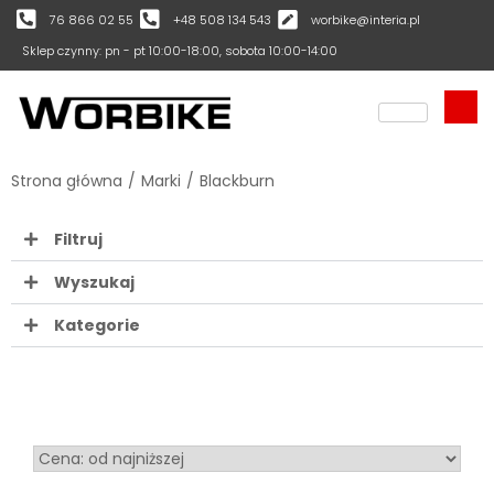
76 866 02 55
+48 508 134 543
worbike@interia.pl
Sklep czynny: pn - pt 10:00-18:00, sobota 10:00-14:00
Strona główna
/
Marki
/
Blackburn
Filtruj
Wyszukaj
Kategorie
Sort Products